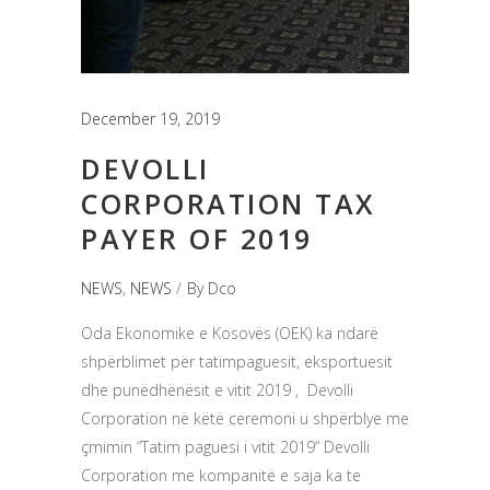
December 19, 2019
DEVOLLI
CORPORATION TAX
PAYER OF 2019
NEWS
,
NEWS
By
Dco
Oda Ekonomike e Kosovës (OEK) ka ndarë
shpërblimet për tatimpaguesit, eksportuesit
dhe punëdhënësit e vitit 2019 , Devolli
Corporation në këtë ceremoni u shpërblye me
çmimin “Tatim paguesi i vitit 2019” Devolli
Corporation me kompanitë e saja ka te