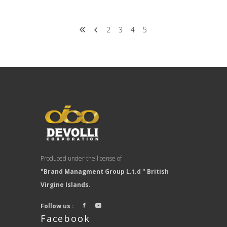
2
3
4
5
Produced under the license of
"Brand Managment Group L.t.d " British
Virgine Islands.
Follow us :
Facebook