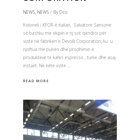
NEWS
,
NEWS
By
Dco
Koloneli i KFOR-it italian, Salvatore Sansone
së bashku me ekipin e tij sot qëndroi për
vizitë në fabrikën e Devolli Corporation, ku u
njoftua me punën dhe prodhimin e
produkteve të kafes espresso , turke dhe asaj
instant. Në këtë vizitë
READ MORE