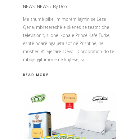
NEWS
,
NEWS
By
Dco
Me shumë pikëllim morëm lajmin se Leze
Qena, mbretëreshë e skenës së teatrit dhe
televizionit, si dhe ikona e Prince Kafe Turke,
është ndarë nga jeta sot në Prishtinë, në
moshen 85-vjeçare. Devolli Corporation do të
mbajë gjithmonë në kujtesë, si
READ MORE