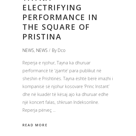
ELECTRIFYING
PERFORMANCE IN
THE SQUARE OF
PRISTINA
NEWS
,
NEWS
By
Dco
Reperja e njohur, Tayna ka dhuruar
performancë të ‘zjarrtë’ para publikut në
sheshin e Prishtinës. Tayna është bërë imazhi i
kompanisë së njohur kosovare ‘Princ Instant’
dhe në kuadër të kësaj ajo ka dhuruar edhe
një koncert falas, shkruan Indeksonline.
Reperja përveç
READ MORE