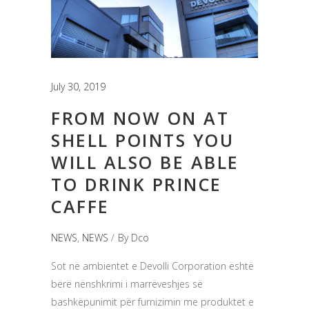
July 30, 2019
FROM NOW ON AT
SHELL POINTS YOU
WILL ALSO BE ABLE
TO DRINK PRINCE
CAFFE
NEWS
,
NEWS
By
Dco
Sot në ambientet e Devolli Corporation është
bërë nënshkrimi i marrëveshjes së
bashkëpunimit për furnizimin me produktet e