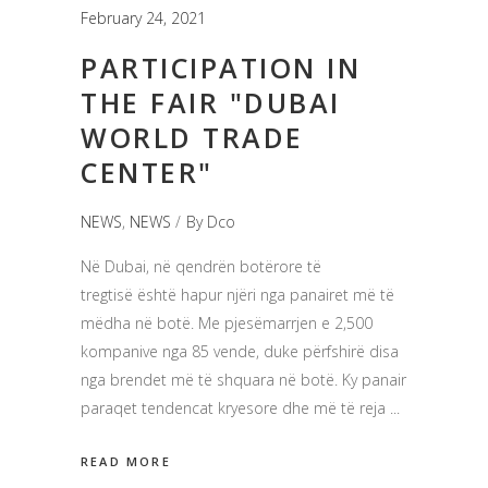
February 24, 2021
PARTICIPATION IN
THE FAIR "DUBAI
WORLD TRADE
CENTER"
NEWS
,
NEWS
By
Dco
Në Dubai, në qendrën botërore të
tregtisë është hapur njëri nga panairet më të
mëdha në botë. Me pjesëmarrjen e 2,500
kompanive nga 85 vende, duke përfshirë disa
nga brendet më të shquara në botë. Ky panair
paraqet tendencat kryesore dhe më të reja
READ MORE