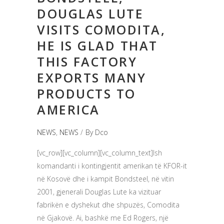
DOUGLAS LUTE
VISITS COMODITA,
HE IS GLAD THAT
THIS FACTORY
EXPORTS MANY
PRODUCTS TO
AMERICA
NEWS
,
NEWS
By
Dco
[vc_row][vc_column][vc_column_text]Ish
komandanti i kontingjentit amerikan të KFOR-it
në Kosovë dhe i kampit Bondsteel, në vitin
2001, gjenerali Douglas Lute ka vizituar
fabrikën e dyshekut dhe shpuzës, Comodita
në Gjakovë. Ai, bashkë me Ed Rogers, një