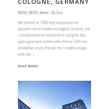
COLOGNE, GERMANY
NEWS
,
NEWS
,
News
By
Dco
Më shumë se 7000 mijë ekspozues në
panairin më të madhë të tregtisë ne botë, më
i rëndësishimi ne industrinë e ushqimit dhe
pijës pjesmarës është edhe Prince Caffe me
produktet e tyre. Panairi më i madhe Anuga,
këtë vitë
READ MORE