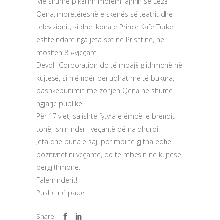
Me shumë pikëllim morëm lajmin se Leze
Qena, mbretëreshë e skenës së teatrit dhe
televizionit, si dhe ikona e Prince Kafe Turke,
është ndarë nga jeta sot në Prishtinë, në
moshen 85-vjeçare.
Devolli Corporation do të mbajë gjithmonë në
kujtesë, si një ndër periudhat më të bukura,
bashkëpunimin me zonjën Qena në shumë
ngjarje publike.
Për 17 vjet, sa ishte fytyra e ëmbël e brendit
tonë, ishin nder i veçantë që na dhuroi.
Jeta dhe puna e saj, por mbi të gjitha edhe
pozitivitetini veçantë, do të mbesin në kujtesë,
përgjithmonë.
Faleminderit!
Pusho në paqe!
Share