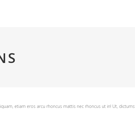
Prodhimi
Shërbimet
Kompania
Media
NS
aliquam, etiam eros arcu rhoncus mattis nec rhoncus ut in! Ut, dictumst 