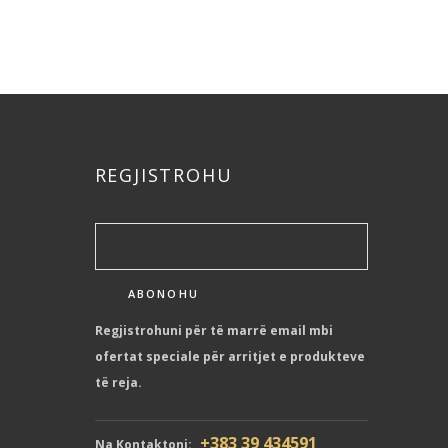
REGJISTROHU
Regjistrohuni për të marrë email mbi
ofertat speciale për arritjet e produkteve
të reja.
+383 39 434591
Na Kontaktoni: