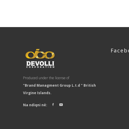
Faceb
Produced under the license of
"Brand Managment Group L.t.d " British
Virgine Islands.
Na ndiqni në: