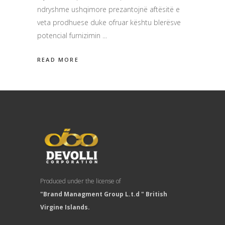
ndryshme ushqimore prezantojnë aftësitë e
veta prodhuese duke ofruar kështu blerësve
potencial furnizimin
READ MORE
Produced under the license of
"Brand Managment Group L.t.d " British
Virgine Islands.