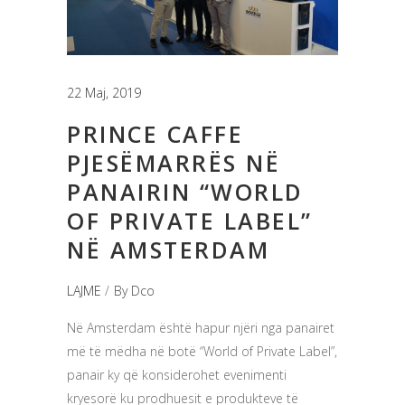
22 Maj, 2019
PRINCE CAFFE
PJESËMARRËS NË
PANAIRIN “WORLD
OF PRIVATE LABEL”
NË AMSTERDAM
LAJME
By
Dco
Në Amsterdam është hapur njëri nga panairet
më të mëdha në botë “World of Private Label”,
panair ky që konsiderohet evenimenti
kryesorë ku prodhuesit e produkteve të