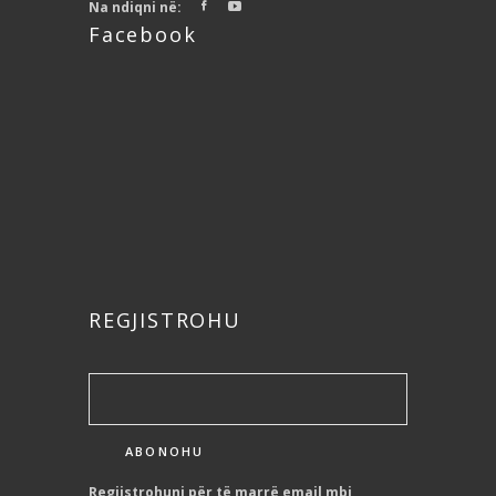
Na ndiqni në:
Facebook
REGJISTROHU
Regjistrohuni për të marrë email mbi