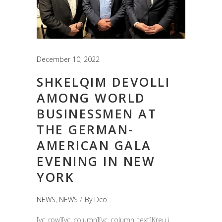
December 10, 2022
SHKELQIM DEVOLLI
AMONG WORLD
BUSINESSMEN AT
THE GERMAN-
AMERICAN GALA
EVENING IN NEW
YORK
NEWS
,
NEWS
By
Dco
[vc_row][vc_column][vc_column_text]Kreu i