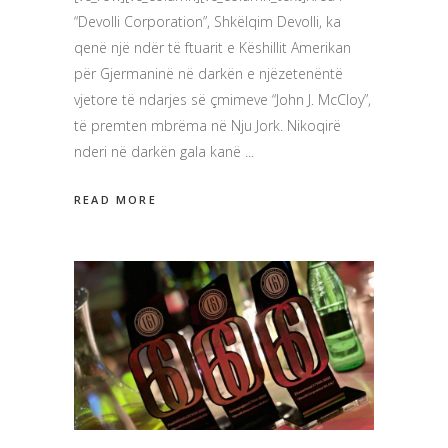
“Devolli Corporation”, Shkëlqim Devolli, ka
qenë një ndër të ftuarit e Këshillit Amerikan
për Gjermaninë në darkën e njëzetenëntë
vjetore të ndarjes së çmimeve “John J. McCloy”,
të premten mbrëma në Nju Jork. Nikoqirë
nderi në darkën gala kanë
READ MORE