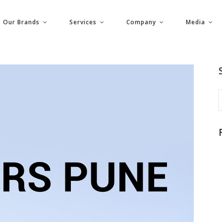
Our Brands
Services
Company
Media
S
f