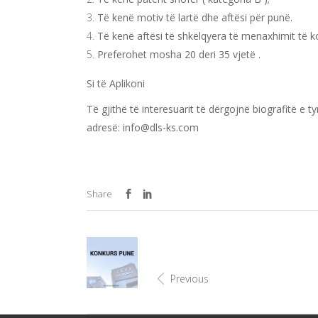
Të kenë motiv të lartë dhe aftësi për punë.
Të kenë aftësi të shkëlqyera të menaxhimit të k
Preferohet mosha 20 deri 35 vjetë .
Si të Aplikoni
Të gjithë të interesuarit të dërgojnë biografitë e 
adresë:
info@dls-ks.com
Share
Previous