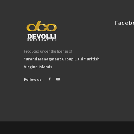
Faceb
Produced under the license of
"Brand Managment Group L.t.d " British
Virgine Islands.
Follow us :