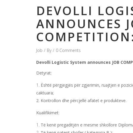
DEVOLLI LOGI
ANNOUNCES J
COMPETITION
Job
By
0 Comments
Devolli Logistic System announces JOB COM
Detyrat:
Është përgjegjës për zgjerimin, ruajtjen e poz
caktuara;
2. Kontrollon dhe përcjellë afatet e produkteve.
Kualifikimet:
Të kenë pregaditjën e mesme shkollore Diploma 
Të kenë patent shofer ( kategoria B );