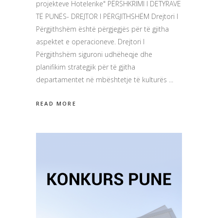
projekteve Hotelerike" PËRSHKRIMI I DETYRAVE
TË PUNËS- DREJTOR I PËRGJITHSHËM Drejtori I
Përgjithshëm është përgjegjës për të gjitha
aspektet e operacioneve. Drejtori I
Përgjithshëm siguroni udhëheqje dhe
planifikim strategjik për të gjitha
departamentet në mbështetje të kulturës
READ MORE