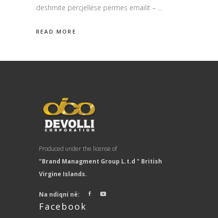
dëshmitë përcjellëse përmes emailit –
READ MORE
Produced under the license of
"Brand Managment Group L.t.d " British
Virgine Islands.
Na ndiqni në:
Facebook