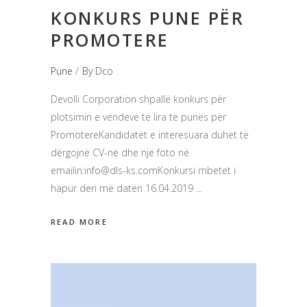
KONKURS PUNE PËR
PROMOTERE
Pune
By
Dco
Devolli Corporation shpallë konkurs për
plotsimin e vendeve të lira të punës për
PromotereKandidatët e interesuara duhet të
dërgojnë CV-në dhe një foto në
emailin:
info@dls-ks.comKonkursi
mbetet i
hapur deri më datën 16.04.2019
READ MORE