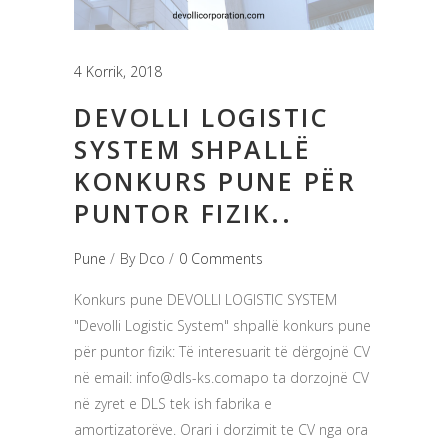
4 Korrik, 2018
DEVOLLI LOGISTIC
SYSTEM SHPALLË
KONKURS PUNE PËR
PUNTOR FIZIK..
Pune
By
Dco
0 Comments
Konkurs pune DEVOLLI LOGISTIC SYSTEM
"Devolli Logistic System" shpallë konkurs pune
për puntor fizik: Të interesuarit të dërgojnë CV
në email:
info@dls-ks.comapo
ta dorzojnë CV
në zyret e DLS tek ish fabrika e
amortizatorëve. Orari i dorzimit te CV nga ora