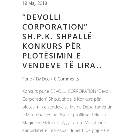
18 Maj, 2018
“DEVOLLI
CORPORATION”
SH.P.K. SHPALLË
KONKURS PËR
PLOTËSIMIN E
VENDEVE TË LIRA..
Pune
By
Dco
0 Comments
Konkurs pune DEVOLLI CORPORATION “Devolli
Corporation” Sh.p.k. shpallë Konkurs për
plotësimin e vendeve të lira në Departamentin
e Mirëmbajtjes në Pejë të profileve: Teknik i
Maqineris Elektricist Agjystatorë Mekatronist
Kandidatët e interesuar duhet ti dërgojnë CV-