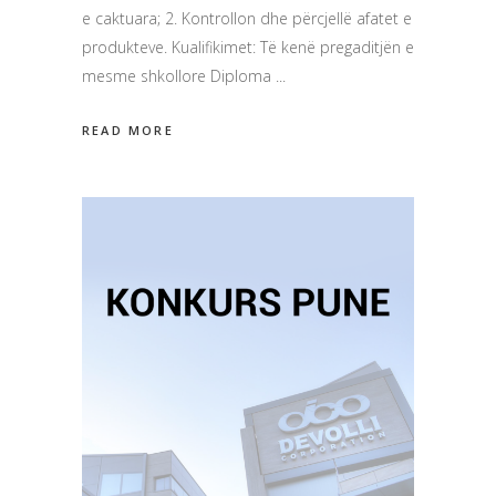
e caktuara; 2. Kontrollon dhe përcjellë afatet e
produkteve. Kualifikimet: Të kenë pregaditjën e
mesme shkollore Diploma
READ MORE