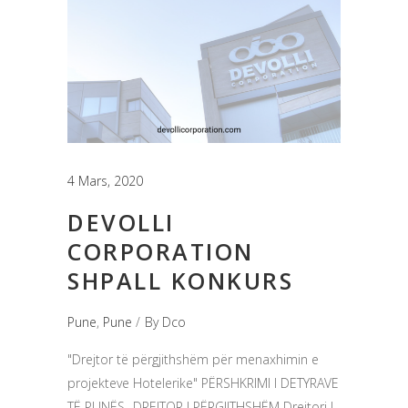
4 Mars, 2020
DEVOLLI
CORPORATION
SHPALL KONKURS
Pune
,
Pune
By
Dco
"Drejtor të përgjithshëm për menaxhimin e
projekteve Hotelerike" PËRSHKRIMI I DETYRAVE
TË PUNËS- DREJTOR I PËRGJITHSHËM Drejtori I