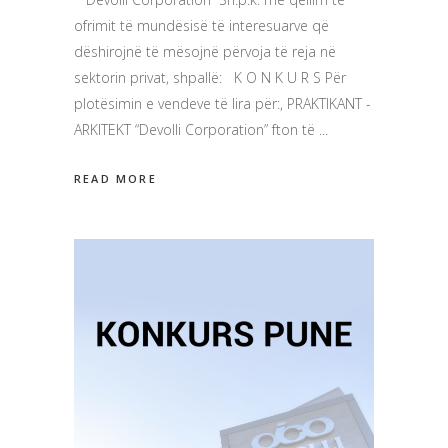
ofrimit të mundësisë të interesuarve që
dëshirojnë të mësojnë përvoja të reja në
sektorin privat, shpallë: K O N K U R S Për
plotësimin e vendeve të lira për:, PRAKTIKANT -
ARKITEKT “Devolli Corporation” fton të
READ MORE