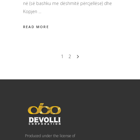
në (së bashku me dëshmitë përcjellëse) dhe
Kopjen
READ MORE
1
2
Produced under the license of