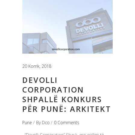
20 Korrik, 2018
DEVOLLI
CORPORATION
SHPALLË KONKURS
PËR PUNË: ARKITEKT
Pune
By
Dco
0 Comments
“Devolli Corporation” Sh.p.k. me qëllim të